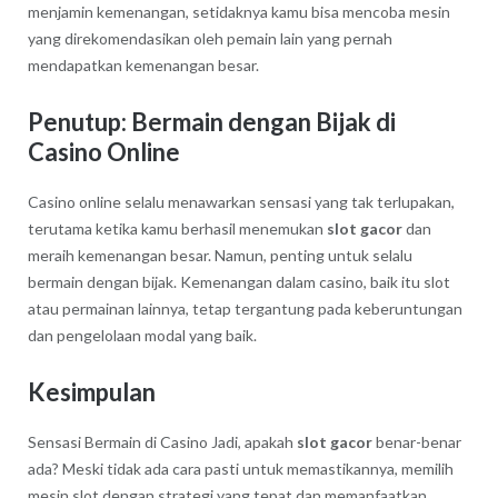
menjamin kemenangan, setidaknya kamu bisa mencoba mesin
yang direkomendasikan oleh pemain lain yang pernah
mendapatkan kemenangan besar.
Penutup: Bermain dengan Bijak di
Casino Online
Casino online selalu menawarkan sensasi yang tak terlupakan,
terutama ketika kamu berhasil menemukan
slot gacor
dan
meraih kemenangan besar. Namun, penting untuk selalu
bermain dengan bijak. Kemenangan dalam casino, baik itu slot
atau permainan lainnya, tetap tergantung pada keberuntungan
dan pengelolaan modal yang baik.
Kesimpulan
Sensasi Bermain di Casino Jadi, apakah
slot gacor
benar-benar
ada? Meski tidak ada cara pasti untuk memastikannya, memilih
mesin slot dengan strategi yang tepat dan memanfaatkan