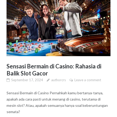
Sensasi Bermain di Casino: Rahasia di
Balik Slot Gacor
September 17, 2024
authorcrs
Leave a comment
Sensasi Bermain di Casino Pernahkah kamu bertanya-tanya,
apakah ada cara pasti untuk menang di casino, terutama di
mesin slot? Atau, apakah semuanya hanya soal keberuntungan
semata?