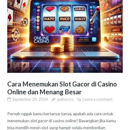
Cara Menemukan Slot Gacor di Casino
Online dan Menang Besar
September 29, 2024
authorcrs
Leave a comment
Pernah nggak kamu bertanya-tanya, apakah ada cara untuk
menemukan
slot gacor
di casino online? Bayangkan jika kamu
bisa memilih mesin slot yang hampir selalu memberikan