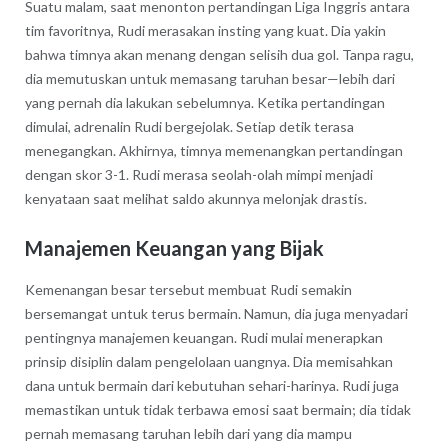
Suatu malam, saat menonton pertandingan Liga Inggris antara
tim favoritnya, Rudi merasakan insting yang kuat. Dia yakin
bahwa timnya akan menang dengan selisih dua gol. Tanpa ragu,
dia memutuskan untuk memasang taruhan besar—lebih dari
yang pernah dia lakukan sebelumnya. Ketika pertandingan
dimulai, adrenalin Rudi bergejolak. Setiap detik terasa
menegangkan. Akhirnya, timnya memenangkan pertandingan
dengan skor 3-1. Rudi merasa seolah-olah mimpi menjadi
kenyataan saat melihat saldo akunnya melonjak drastis.
Manajemen Keuangan yang Bijak
Kemenangan besar tersebut membuat Rudi semakin
bersemangat untuk terus bermain. Namun, dia juga menyadari
pentingnya manajemen keuangan. Rudi mulai menerapkan
prinsip disiplin dalam pengelolaan uangnya. Dia memisahkan
dana untuk bermain dari kebutuhan sehari-harinya. Rudi juga
memastikan untuk tidak terbawa emosi saat bermain; dia tidak
pernah memasang taruhan lebih dari yang dia mampu