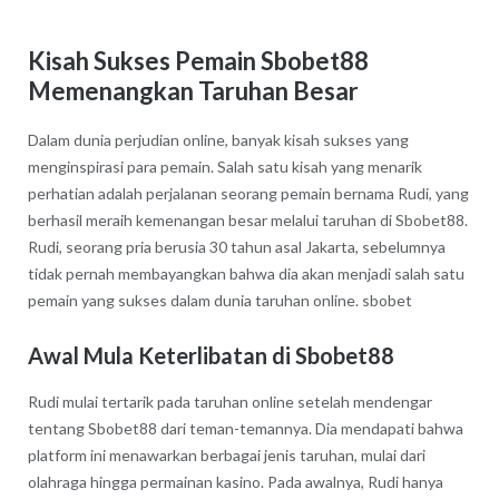
Kisah Sukses Pemain Sbobet88
Memenangkan Taruhan Besar
Dalam dunia perjudian online, banyak kisah sukses yang
menginspirasi para pemain. Salah satu kisah yang menarik
perhatian adalah perjalanan seorang pemain bernama Rudi, yang
berhasil meraih kemenangan besar melalui taruhan di Sbobet88.
Rudi, seorang pria berusia 30 tahun asal Jakarta, sebelumnya
tidak pernah membayangkan bahwa dia akan menjadi salah satu
pemain yang sukses dalam dunia taruhan online. sbobet
Awal Mula Keterlibatan di Sbobet88
Rudi mulai tertarik pada taruhan online setelah mendengar
tentang Sbobet88 dari teman-temannya. Dia mendapati bahwa
platform ini menawarkan berbagai jenis taruhan, mulai dari
olahraga hingga permainan kasino. Pada awalnya, Rudi hanya