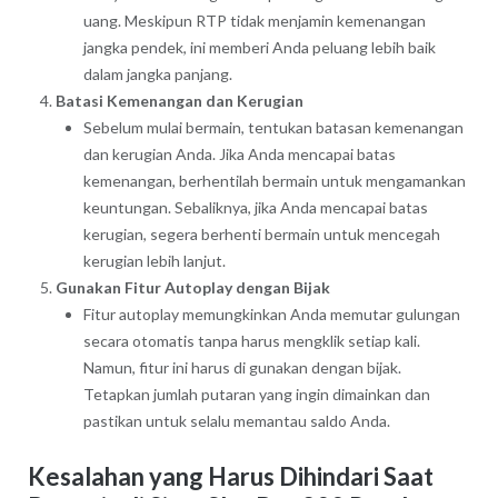
uang. Meskipun RTP tidak menjamin kemenangan
jangka pendek, ini memberi Anda peluang lebih baik
dalam jangka panjang.
Batasi Kemenangan dan Kerugian
Sebelum mulai bermain, tentukan batasan kemenangan
dan kerugian Anda. Jika Anda mencapai batas
kemenangan, berhentilah bermain untuk mengamankan
keuntungan. Sebaliknya, jika Anda mencapai batas
kerugian, segera berhenti bermain untuk mencegah
kerugian lebih lanjut.
Gunakan Fitur Autoplay dengan Bijak
Fitur autoplay memungkinkan Anda memutar gulungan
secara otomatis tanpa harus mengklik setiap kali.
Namun, fitur ini harus di gunakan dengan bijak.
Tetapkan jumlah putaran yang ingin dimainkan dan
pastikan untuk selalu memantau saldo Anda.
Kesalahan yang Harus Dihindari Saat