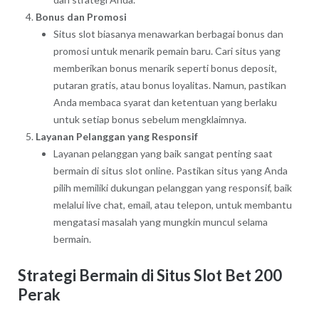
Bonus dan Promosi
Situs slot biasanya menawarkan berbagai bonus dan
promosi untuk menarik pemain baru. Cari situs yang
memberikan bonus menarik seperti bonus deposit,
putaran gratis, atau bonus loyalitas. Namun, pastikan
Anda membaca syarat dan ketentuan yang berlaku
untuk setiap bonus sebelum mengklaimnya.
Layanan Pelanggan yang Responsif
Layanan pelanggan yang baik sangat penting saat
bermain di situs slot online. Pastikan situs yang Anda
pilih memiliki dukungan pelanggan yang responsif, baik
melalui live chat, email, atau telepon, untuk membantu
mengatasi masalah yang mungkin muncul selama
bermain.
Strategi Bermain di Situs Slot Bet 200
Perak