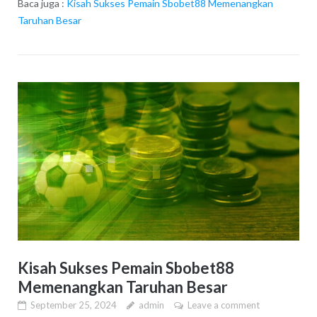
Baca juga :
Kisah Sukses Pemain Sbobet88 Memenangkan
Taruhan Besar
Kisah Sukses Pemain Sbobet88
Memenangkan Taruhan Besar
September 25, 2024
admin
Leave a comment