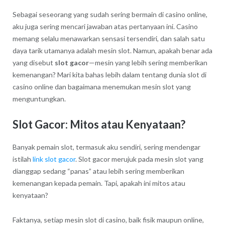
Sebagai seseorang yang sudah sering bermain di casino online,
aku juga sering mencari jawaban atas pertanyaan ini. Casino
memang selalu menawarkan sensasi tersendiri, dan salah satu
daya tarik utamanya adalah mesin slot. Namun, apakah benar ada
yang disebut
slot gacor
—mesin yang lebih sering memberikan
kemenangan? Mari kita bahas lebih dalam tentang dunia slot di
casino online dan bagaimana menemukan mesin slot yang
menguntungkan.
Slot Gacor: Mitos atau Kenyataan?
Banyak pemain slot, termasuk aku sendiri, sering mendengar
istilah
link slot gacor
. Slot gacor merujuk pada mesin slot yang
dianggap sedang “panas” atau lebih sering memberikan
kemenangan kepada pemain. Tapi, apakah ini mitos atau
kenyataan?
Faktanya, setiap mesin slot di casino, baik fisik maupun online,