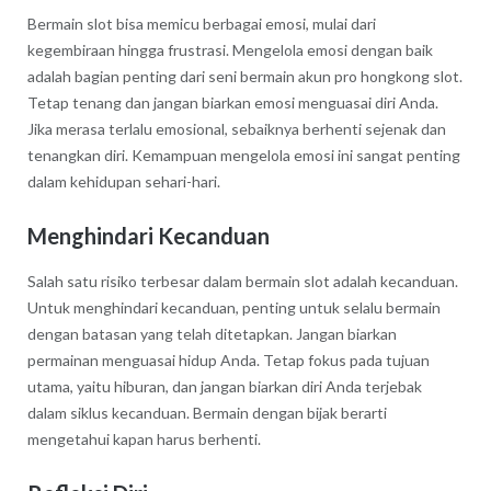
Bermain slot bisa memicu berbagai emosi, mulai dari
kegembiraan hingga frustrasi. Mengelola emosi dengan baik
adalah bagian penting dari seni bermain akun pro hongkong slot.
Tetap tenang dan jangan biarkan emosi menguasai diri Anda.
Jika merasa terlalu emosional, sebaiknya berhenti sejenak dan
tenangkan diri. Kemampuan mengelola emosi ini sangat penting
dalam kehidupan sehari-hari.
Menghindari Kecanduan
Salah satu risiko terbesar dalam bermain slot adalah kecanduan.
Untuk menghindari kecanduan, penting untuk selalu bermain
dengan batasan yang telah ditetapkan. Jangan biarkan
permainan menguasai hidup Anda. Tetap fokus pada tujuan
utama, yaitu hiburan, dan jangan biarkan diri Anda terjebak
dalam siklus kecanduan. Bermain dengan bijak berarti
mengetahui kapan harus berhenti.