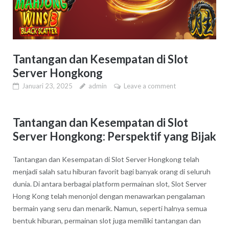
Tantangan dan Kesempatan di Slot
Server Hongkong
Januari 23, 2025
admin
Leave a comment
Tantangan dan Kesempatan di Slot
Server Hongkong: Perspektif yang Bijak
Tantangan dan Kesempatan di Slot Server Hongkong telah
menjadi salah satu hiburan favorit bagi banyak orang di seluruh
dunia. Di antara berbagai platform permainan slot, Slot Server
Hong Kong telah menonjol dengan menawarkan pengalaman
bermain yang seru dan menarik. Namun, seperti halnya semua
bentuk hiburan, permainan slot juga memiliki tantangan dan