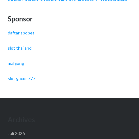
Sponsor
daftar sbobet
slot thailand
mahjong
slot gacor 777
Archives
Juli 2026