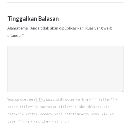
Tinggalkan Balasan
Alamat email Anda tidak akan dipublikasikan.
Ruas yang wajib
ditandai
*
You may use these
HTML
tags and attributes:
<a href="" title="">
<abbr title=""> <acronym title=""> <b> <blockquote
cite=""> <cite> <code> <del datetime=""> <em> <i> <q
cite=""> <s> <strike> <strong>