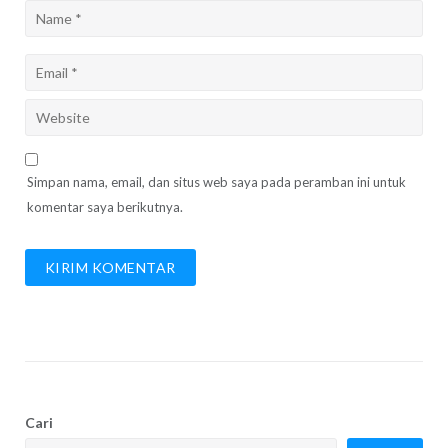
Simpan nama, email, dan situs web saya pada peramban ini untuk
komentar saya berikutnya.
Cari