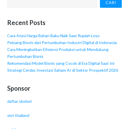
CARI
Recent Posts
Cara Atasi Harga Bahan Baku Naik Saat Rupiah Loyo
Peluang Bisnis dari Pertumbuhan Industri Digital di Indonesia
Cara Meningkatkan Efisiensi Produksi untuk Mendukung
Pertumbuhan Bisnis
Rekomendasi Model Bisnis yang Cocok di Era Digital Saat Ini
Strategi Cerdas Investasi Saham AI di Sektor Prospektif 2026
Sponsor
daftar sbobet
slot thailand